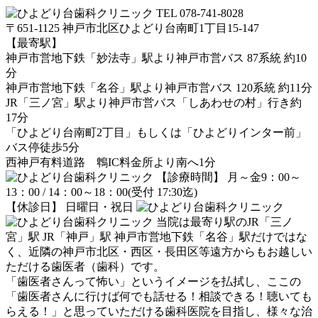
TEL 078-741-8028
〒651-1125 神戸市北区ひよどり台南町1丁目15-147
【最寄駅】
神戸市営地下鉄「妙法寺」駅より神戸市営バス 87系統 約10
分
神戸市営地下鉄「名谷」駅より神戸市営バス 120系統 約11分
JR「三ノ宮」駅より神戸市営バス「しあわせの村」行き約
17分
「ひよどり台南町2丁目」もしくは「ひよどりインター前」
バス停徒歩5分
西神戸有料道路 鵯IC料金所より南へ1分
【診療時間】 月～金9：00～
13：00 / 14：00～18：00(受付 17:30迄)
【休診日】 日曜日・祝日
当院は最寄り駅のJR「三ノ
宮」駅 JR「神戸」駅 神戸市営地下鉄「名谷」駅だけではな
く、近隣の神戸市北区・西区・長田区等遠方からもお越しい
ただける歯医者（歯科）です。
「歯医者さんって怖い」というイメージを払拭し、ここの
「歯医者さんに行けば何でも話せる！相談できる！聴いても
らえる！」と思っていただける歯科医院を目指し、様々な治