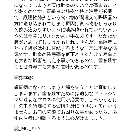
になってしまうと実は肺炎のリスクが高まること
があるのです。高齢者の肺炎で特に注意が必要
で、誤嚥性肺炎という食べ物が間違えて呼吸器の
方に送り込まれてしまう原因は食べ物をしっかり
と飲み込みやすいように噛み砕かれていないとい
うのは非常にリスクが高い事なのです。たかだか
肺炎と思ってしまうかもしれませんが、高齢者に
とって肺炎は死に直結するような非常に重要な病
気です。肺炎の罹患率を低下させるだけで寿命に
も大きな影響を与える事ができるので、歯を残す
ことは寿命にも大きな意味があるのです。
歯周病になってしまうと歯を失うことに直結して
しまいます。歯を残すためには適切なブラッシン
グや適切なフロスの使用が必要で、しっかりとお
口の中を綺麗にする習慣を身につけなくてはいけ
ません。お口の問題でお困りな事があったら、必
ず歯医者に相談するように心がけましょう。