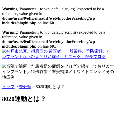
Warning
: Parameter 1 to wp_default_styles() expected to be a
reference, value given in
/home/users/0/officemasui1/web/hiyodori/caseblog/wp-
includes/plugin.php
on line
601
Warning
: Parameter 1 to wp_default_scripts() expected to be a
reference, value given in
/home/users/0/officemasui1/web/hiyodori/caseblog/wp-
includes/plugin.php
on line
601
トップ
>
未分類
>
8020運動とは？
8020運動とは？