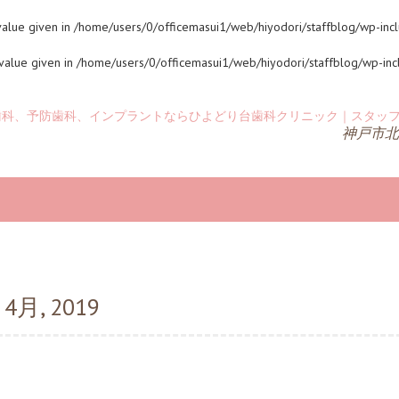
value given in
/home/users/0/officemasui1/web/hiyodori/staffblog/wp-incl
 value given in
/home/users/0/officemasui1/web/hiyodori/staffblog/wp-inc
神戸市北
 4月, 2019