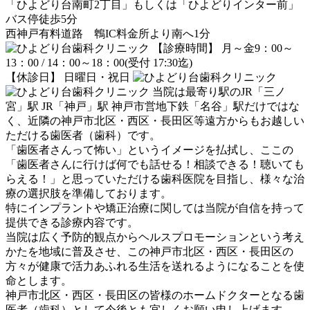
「ひよどり台南町2丁目」もしくは「ひよどりインター前」
バス停徒歩5分
西神戸有料道路 鵯IC料金所より南へ1分
【診療時間】 月～金9：00～
13：00 / 14：00～18：00(受付 17:30迄)
【休診日】 日曜日・祝日
当院は最寄り駅のJR「三ノ
宮」駅 JR「神戸」駅 神戸市営地下鉄「名谷」駅だけではな
く、近隣の神戸市北区・西区・長田区等遠方からもお越しい
ただける歯医者（歯科）です。
「歯医者さんって怖い」というイメージを払拭し、ここの
「歯医者さんに行けば何でも話せる！相談できる！聴いても
らえる！」と思っていただける歯科医院を目指し、様々な治
療の選択肢を準備しております。
特にインプラントや矯正治療に関しては当院が自信を持って
提供できる診療内容です。
当院は広く予防的観点からヘルスプロモーションという考え
かたを地域に普及させ、この神戸市北区・西区・長田区の
方々が健康で活力あふれる生活を送れるようになることを使
命とします。
神戸市北区・西区・長田区の皆様のホームドクターとなる歯
医者（歯科）として今後とも宜しくお願い申し上げます。