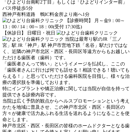
「ひよどり台南町2丁目」もしくは「ひよどりインター前」
バス停徒歩5分
西神戸有料道路 鵯IC料金所より南へ1分
【診療時間】 月～金9：00～
13：00 / 14：00～18：00(受付 17:30迄)
【休診日】 日曜日・祝日
当院は最寄り駅のJR「三ノ
宮」駅 JR「神戸」駅 神戸市営地下鉄「名谷」駅だけではな
く、近隣の神戸市北区・西区・長田区等遠方からもお越しい
ただける歯医者（歯科）です。
「歯医者さんって怖い」というイメージを払拭し、ここの
「歯医者さんに行けば何でも話せる！相談できる！聴いても
らえる！」と思っていただける歯科医院を目指し、様々な治
療の選択肢を準備しております。
特にインプラントや矯正治療に関しては当院が自信を持って
提供できる診療内容です。
当院は広く予防的観点からヘルスプロモーションという考え
かたを地域に普及させ、この神戸市北区・西区・長田区の
方々が健康で活力あふれる生活を送れるようになることを使
命とします。
神戸市北区・西区・長田区の皆様のホームドクターとなる歯
医者（歯科）として今後とも宜しくお願い申し上げます。