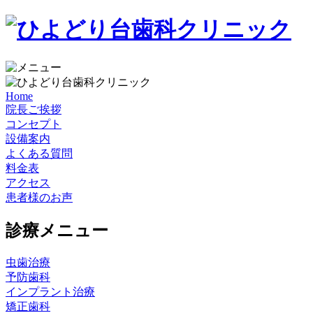
Home
院長ご挨拶
コンセプト
設備案内
よくある質問
料金表
アクセス
患者様のお声
診療メニュー
虫歯治療
予防歯科
インプラント治療
矯正歯科