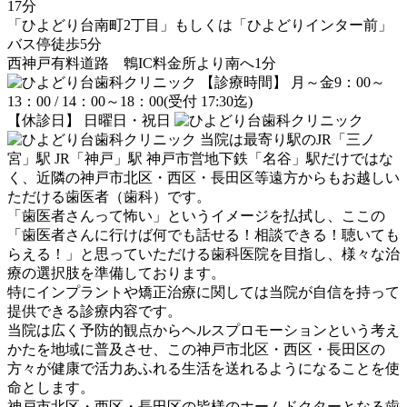
17分
「ひよどり台南町2丁目」もしくは「ひよどりインター前」
バス停徒歩5分
西神戸有料道路 鵯IC料金所より南へ1分
【診療時間】 月～金9：00～
13：00 / 14：00～18：00(受付 17:30迄)
【休診日】 日曜日・祝日
当院は最寄り駅のJR「三ノ
宮」駅 JR「神戸」駅 神戸市営地下鉄「名谷」駅だけではな
く、近隣の神戸市北区・西区・長田区等遠方からもお越しい
ただける歯医者（歯科）です。
「歯医者さんって怖い」というイメージを払拭し、ここの
「歯医者さんに行けば何でも話せる！相談できる！聴いても
らえる！」と思っていただける歯科医院を目指し、様々な治
療の選択肢を準備しております。
特にインプラントや矯正治療に関しては当院が自信を持って
提供できる診療内容です。
当院は広く予防的観点からヘルスプロモーションという考え
かたを地域に普及させ、この神戸市北区・西区・長田区の
方々が健康で活力あふれる生活を送れるようになることを使
命とします。
神戸市北区・西区・長田区の皆様のホームドクターとなる歯