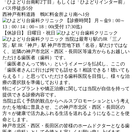
「ひよどり台南町2丁目」もしくは「ひよどりインター前」
バス停徒歩5分
西神戸有料道路 鵯IC料金所より南へ1分
【診療時間】 月～金9：00～
13：00 / 14：00～18：00(受付 17:30迄)
【休診日】 日曜日・祝日
当院は最寄り駅のJR「三ノ
宮」駅 JR「神戸」駅 神戸市営地下鉄「名谷」駅だけではな
く、近隣の神戸市北区・西区・長田区等遠方からもお越しい
ただける歯医者（歯科）です。
「歯医者さんって怖い」というイメージを払拭し、ここの
「歯医者さんに行けば何でも話せる！相談できる！聴いても
らえる！」と思っていただける歯科医院を目指し、様々な治
療の選択肢を準備しております。
特にインプラントや矯正治療に関しては当院が自信を持って
提供できる診療内容です。
当院は広く予防的観点からヘルスプロモーションという考え
かたを地域に普及させ、この神戸市北区・西区・長田区の
方々が健康で活力あふれる生活を送れるようになることを使
命とします。
神戸市北区・西区・長田区の皆様のホームドクターとなる歯
医者（歯科）として今後とも宜しくお願い申し上げます。