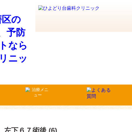
左下６７術後 (6)