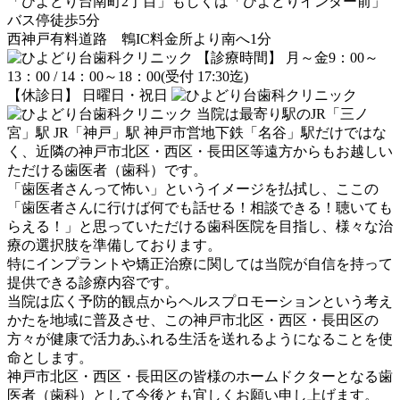
「ひよどり台南町2丁目」もしくは「ひよどりインター前」
バス停徒歩5分
西神戸有料道路 鵯IC料金所より南へ1分
【診療時間】 月～金9：00～
13：00 / 14：00～18：00(受付 17:30迄)
【休診日】 日曜日・祝日
当院は最寄り駅のJR「三ノ
宮」駅 JR「神戸」駅 神戸市営地下鉄「名谷」駅だけではな
く、近隣の神戸市北区・西区・長田区等遠方からもお越しい
ただける歯医者（歯科）です。
「歯医者さんって怖い」というイメージを払拭し、ここの
「歯医者さんに行けば何でも話せる！相談できる！聴いても
らえる！」と思っていただける歯科医院を目指し、様々な治
療の選択肢を準備しております。
特にインプラントや矯正治療に関しては当院が自信を持って
提供できる診療内容です。
当院は広く予防的観点からヘルスプロモーションという考え
かたを地域に普及させ、この神戸市北区・西区・長田区の
方々が健康で活力あふれる生活を送れるようになることを使
命とします。
神戸市北区・西区・長田区の皆様のホームドクターとなる歯
医者（歯科）として今後とも宜しくお願い申し上げます。