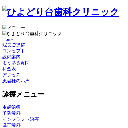
Home
院長ご挨拶
コンセプト
設備案内
よくある質問
料金表
アクセス
患者様のお声
診療メニュー
虫歯治療
予防歯科
インプラント治療
矯正歯科