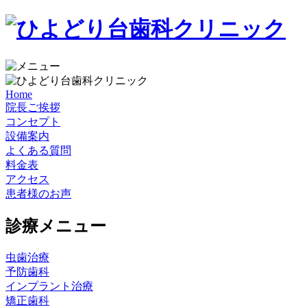
Home
院長ご挨拶
コンセプト
設備案内
よくある質問
料金表
アクセス
患者様のお声
診療メニュー
虫歯治療
予防歯科
インプラント治療
矯正歯科