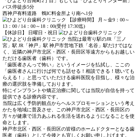
「ひよどり台南町2丁目」もしくは「ひよどりインター前」
バス停徒歩5分
西神戸有料道路 鵯IC料金所より南へ1分
【診療時間】 月～金9：00～
13：00 / 14：00～18：00(受付 17:30迄)
【休診日】 日曜日・祝日
当院は最寄り駅のJR「三ノ
宮」駅 JR「神戸」駅 神戸市営地下鉄「名谷」駅だけではな
く、近隣の神戸市北区・西区・長田区等遠方からもお越しい
ただける歯医者（歯科）です。
「歯医者さんって怖い」というイメージを払拭し、ここの
「歯医者さんに行けば何でも話せる！相談できる！聴いても
らえる！」と思っていただける歯科医院を目指し、様々な治
療の選択肢を準備しております。
特にインプラントや矯正治療に関しては当院が自信を持って
提供できる診療内容です。
当院は広く予防的観点からヘルスプロモーションという考え
かたを地域に普及させ、この神戸市北区・西区・長田区の
方々が健康で活力あふれる生活を送れるようになることを使
命とします。
神戸市北区・西区・長田区の皆様のホームドクターとなる歯
医者（歯科）として今後とも宜しくお願い申し上げます。