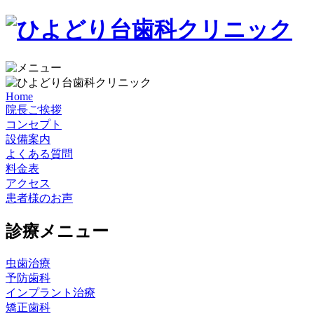
Home
院長ご挨拶
コンセプト
設備案内
よくある質問
料金表
アクセス
患者様のお声
診療メニュー
虫歯治療
予防歯科
インプラント治療
矯正歯科