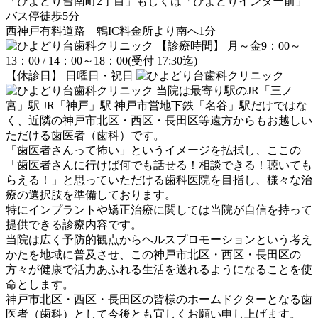
「ひよどり台南町2丁目」もしくは「ひよどりインター前」
バス停徒歩5分
西神戸有料道路 鵯IC料金所より南へ1分
【診療時間】 月～金9：00～
13：00 / 14：00～18：00(受付 17:30迄)
【休診日】 日曜日・祝日
当院は最寄り駅のJR「三ノ
宮」駅 JR「神戸」駅 神戸市営地下鉄「名谷」駅だけではな
く、近隣の神戸市北区・西区・長田区等遠方からもお越しい
ただける歯医者（歯科）です。
「歯医者さんって怖い」というイメージを払拭し、ここの
「歯医者さんに行けば何でも話せる！相談できる！聴いても
らえる！」と思っていただける歯科医院を目指し、様々な治
療の選択肢を準備しております。
特にインプラントや矯正治療に関しては当院が自信を持って
提供できる診療内容です。
当院は広く予防的観点からヘルスプロモーションという考え
かたを地域に普及させ、この神戸市北区・西区・長田区の
方々が健康で活力あふれる生活を送れるようになることを使
命とします。
神戸市北区・西区・長田区の皆様のホームドクターとなる歯
医者（歯科）として今後とも宜しくお願い申し上げます。