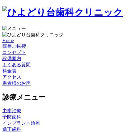
Home
院長ご挨拶
コンセプト
設備案内
よくある質問
料金表
アクセス
患者様のお声
診療メニュー
虫歯治療
予防歯科
インプラント治療
矯正歯科