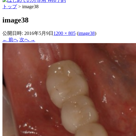
トップ
>
image38
image38
公開日時:
2016年5月9日
1200 × 805
(
image38
)
← 前へ
次へ →