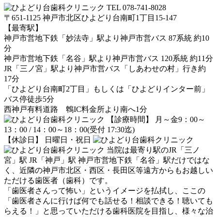
TEL 078-741-8028
〒651-1125 神戸市北区ひよどり台南町1丁目15-147
【最寄駅】
神戸市営地下鉄「妙法寺」駅より神戸市営バス 87系統 約10
分
神戸市営地下鉄「名谷」駅より神戸市営バス 120系統 約11分
JR「三ノ宮」駅より神戸市営バス「しあわせの村」行き約
17分
「ひよどり台南町2丁目」もしくは「ひよどりインター前」
バス停徒歩5分
西神戸有料道路 鵯IC料金所より南へ1分
【診療時間】 月～金9：00～
13：00 / 14：00～18：00(受付 17:30迄)
【休診日】 日曜日・祝日
当院は最寄り駅のJR「三ノ
宮」駅 JR「神戸」駅 神戸市営地下鉄「名谷」駅だけではな
く、近隣の神戸市北区・西区・長田区等遠方からもお越しい
ただける歯医者（歯科）です。
「歯医者さんって怖い」というイメージを払拭し、ここの
「歯医者さんに行けば何でも話せる！相談できる！聴いても
らえる！」と思っていただける歯科医院を目指し、様々な治