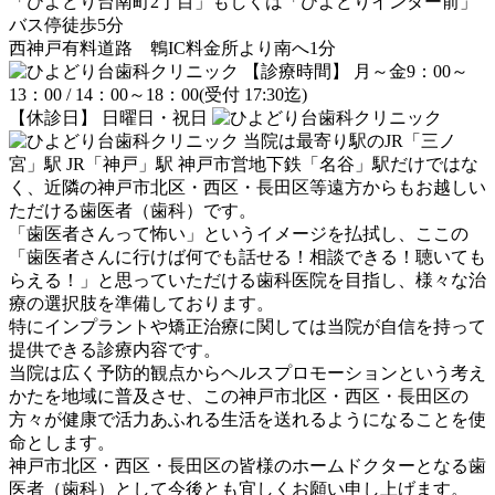
「ひよどり台南町2丁目」もしくは「ひよどりインター前」
バス停徒歩5分
西神戸有料道路 鵯IC料金所より南へ1分
【診療時間】 月～金9：00～
13：00 / 14：00～18：00(受付 17:30迄)
【休診日】 日曜日・祝日
当院は最寄り駅のJR「三ノ
宮」駅 JR「神戸」駅 神戸市営地下鉄「名谷」駅だけではな
く、近隣の神戸市北区・西区・長田区等遠方からもお越しい
ただける歯医者（歯科）です。
「歯医者さんって怖い」というイメージを払拭し、ここの
「歯医者さんに行けば何でも話せる！相談できる！聴いても
らえる！」と思っていただける歯科医院を目指し、様々な治
療の選択肢を準備しております。
特にインプラントや矯正治療に関しては当院が自信を持って
提供できる診療内容です。
当院は広く予防的観点からヘルスプロモーションという考え
かたを地域に普及させ、この神戸市北区・西区・長田区の
方々が健康で活力あふれる生活を送れるようになることを使
命とします。
神戸市北区・西区・長田区の皆様のホームドクターとなる歯
医者（歯科）として今後とも宜しくお願い申し上げます。