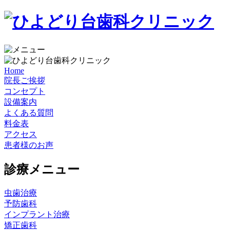
Home
院長ご挨拶
コンセプト
設備案内
よくある質問
料金表
アクセス
患者様のお声
診療メニュー
虫歯治療
予防歯科
インプラント治療
矯正歯科