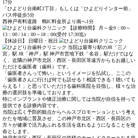
17分
「ひよどり台南町2丁目」もしくは「ひよどりインター前」
バス停徒歩5分
西神戸有料道路 鵯IC料金所より南へ1分
【診療時間】 月～金9：00～
13：00 / 14：00～18：00(受付 17:30迄)
【休診日】 日曜日・祝日
当院は最寄り駅のJR「三ノ
宮」駅 JR「神戸」駅 神戸市営地下鉄「名谷」駅だけではな
く、近隣の神戸市北区・西区・長田区等遠方からもお越しい
ただける歯医者（歯科）です。
「歯医者さんって怖い」というイメージを払拭し、ここの
「歯医者さんに行けば何でも話せる！相談できる！聴いても
らえる！」と思っていただける歯科医院を目指し、様々な治
療の選択肢を準備しております。
特にインプラントや矯正治療に関しては当院が自信を持って
提供できる診療内容です。
当院は広く予防的観点からヘルスプロモーションという考え
かたを地域に普及させ、この神戸市北区・西区・長田区の
方々が健康で活力あふれる生活を送れるようになることを使
命とします。
神戸市北区・西区・長田区の皆様のホームドクターとなる歯